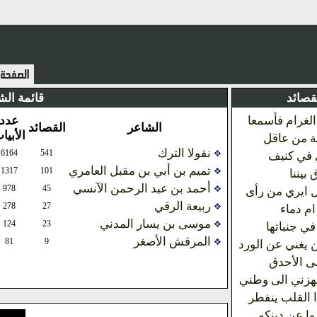
لقصائد
قائمة الش
الغرام فأسمعا
عدد
الشاعر
القصائد
الأبيا
ة من عاقل
نقولا الترك
6164
541
 في كنيف
تميم بن أبي بن مقبل العامري
1317
101
 بيننا
أحمد بن عبد الرحمن الآنسي
978
45
 ايري من رأى
ربيعة الرقي
278
27
م دماء
موسى بن يسار المدني
124
23
في جنباتها
المرقش الأصغر
81
9
ين يغني عن الورد
ى الأحدق
زني الى وطني
 القلب ينفطر
وا عن دينكم