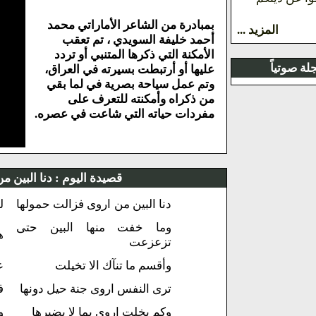
بمبادرة من الشاعر الأماراتي محمد
المزيد ...
أحمد خليفة السويدي ، تم تعقب
الأمكنة التي ذكرها المتنبي أو تردد
ة صوتياً
عليها أو أرتبطت بسيرته في العراق،
وتم عمل سياحة بصرية في لما بقي
من ذكراه وأمكنته للتعرف على
مفردات حياته التي شاعت في عصره.
قصيدة اليوم :
دنا البين م
دنا البين من اروى فزالت حمولها
ل
وما خفت منها البين حتى
ه
تزعزعت
وأقسم ما تنآك الا تخيلت
ع
ترى النفس اروى جنة حيل دونها
ف
وكم بخلت اروى بما لا يضيرها
و