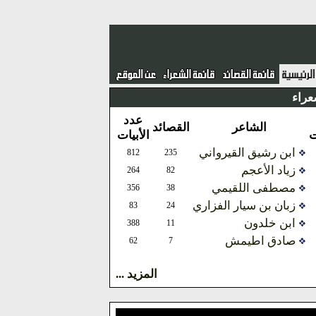
عراء
عدد
الشاعر
القصائد
ت
الأبيات
ابن رشيق القيرواني
812
235
زياد الأعجم
264
82
مصطفى اللقيمي
356
38
زبان بن سيار الفزاري
83
24
ابن خلدون
388
11
صادق اطيمش
62
7
المزيد ...