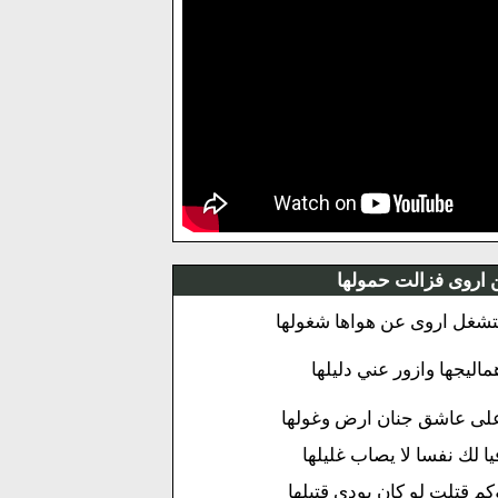
ن اروى فزالت حمولها
تشغل اروى عن هواها شغولها
ماليجها وازور عني دليلها
لى عاشق جنان ارض وغولها
يا لك نفسا لا يصاب غليلها
كم قتلت لو كان يودى قتيلها