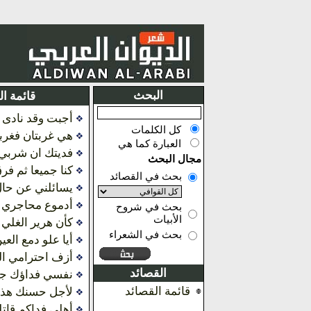
البحث
قائمة ا
أجبت وقد نادى 
كل الكلمات
هي غربتان فغرب
العبارة كما هي
فديتك ان شربي
مجال البحث
كنا جميعا ثم فرق
بحث في القصائد
يسائلني عن حال
أدموع محاجري ا
بحث في شروح
الأبيات
كأن هرير الغلي 
بحث في الشعراء
أيا علو دمع الع
أزف احترامي ال
القصائد
نفسي فداؤك جه
قائمة القصائد
لأجل حسنك هذا
أهلي فداكم قاتل