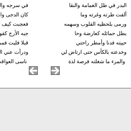
البدر في ظل الغمامة والنقا
في سرجه وال
ألفت طرته وغرته وما
كان الدجى وال
ورمى بلحظيه القلوب وسهمه
فعجبت كيف ت
بطل حمائله كعارضة وحا
جبه الأرج كق
حييته فدنا وأمطر راحتي
قبلا فليت فم
وخدعته بالكأس حتى ارتاض لي
ودرأت عني ال
والمرء ما شغلته فرصة لذة
ناسى العواق