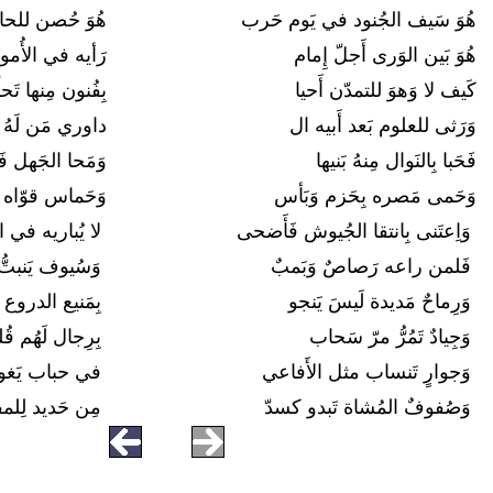
هُوَ سَيف الجُنود في يَوم حَرب
هُوَ حُصن للح
هُوَ بَين الوَرى أَجلّ إِمام
رَأيه في الأُمو
كَيف لا وَهوَ للتمدّن أَحيا
بِفُنون مِنها تَ
وَرَثى للعلوم بَعد أَبيه ال
داوري مَن لَهُ
فَحَبا بِالنَوال مِنهُ بَنيها
وَمَحا الجَهل فَ
وَحَمى مَصره بِحَزم وَبَأس
وَحَماس قوّاه 
وَاِعتَنى بِانتقا الجُيوش فَأَضحى
لا يُباريه في ا
فَلمن راعه رَصاصٌ وَبَمبٌ
وَسُيوف يَنبتُّ
وَرِماحٌ مَديدة لَيسَ يَنجو
بِمَنيع الدروع 
وَجِيادٌ تَمُرُّ مرّ سَحاب
بِرِجال لَهُم ق
وَجوارٍ تَنساب مثل الأَفاعي
في حباب يَغو
وَصُفوفٌ المُشاة تَبدو كسدّ
مِن حَديد لِل