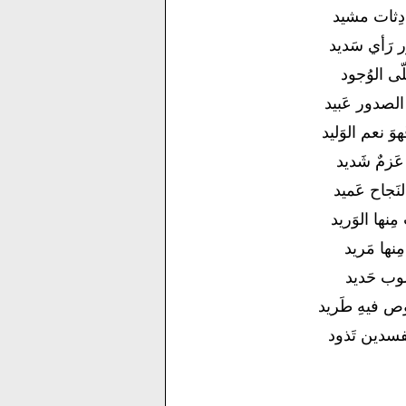
ادِثات مشيد
ر رَأي سَديد
حلّى الوُجود
 الصدور عَبيد
هوَ نعم الوَليد
عَزمٌ شَديد
لنَجاح عَميد
 مِنها الوَريد
مِنها مَريد
ُلوب حَديد
ص فيهِ طَريد
مفسدين تَذود