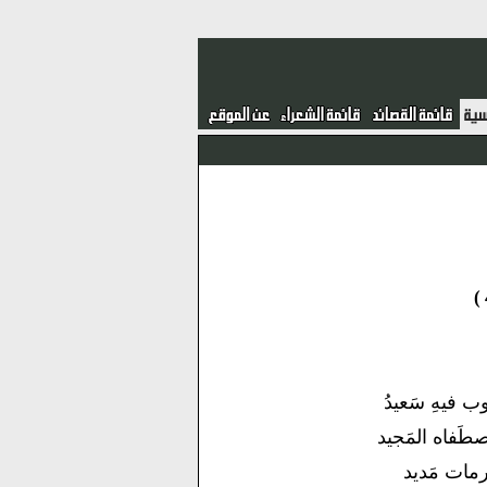
وب فيهِ سَعيدُ
اِصطَفاه المَجيد
كرمات مَديد