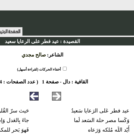
القصيدة :
عيد فطر على الرعايا سعيد
الشاعر:
صالح مجدي
أخفاء الحركات (لقراءة أسهل)
القافية :
دال
-
صفحة 1
( عدد الصفحات : 4 )
عيد فطر عَلى الرَعايا سَعيدُ
حَيث سرّ القُل
وَكَسا مصر حلة السَعد لَما
جاءَ بِالعَدل وَ
أَيّد اللَه مُلكه وَرَعاه
فَهوَ بَحر للم