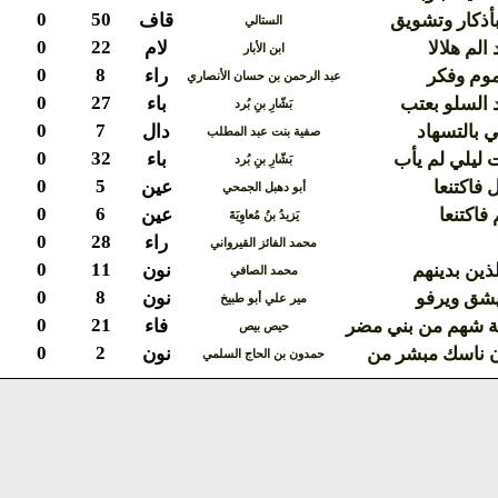
0
50
أذكار وتشويق
قاف
الستالي
0
22
الم هلالا
لام
ابن الأبار
0
8
موم وفكر
راء
عبد الرحمن بن حسان الأنصاري
0
27
 السلو بعتب
باء
بَشّارِ بنِ بُرد
0
7
 بالتسهاد
دال
صفية بنت عبد المطلب
0
32
 ليلي لم يأب
باء
بَشّارِ بنِ بُرد
0
5
 فاكتنعا
عين
أبو دهبل الجمحي
0
6
فاكتنعا
عين
يَزيدُ بنُ مُعاوِيَةَ
0
28
راء
محمد الفائز القيرواني
0
11
لذين بدينهم
نون
محمد الصافي
0
8
يشق ويرفو
نون
مير علي أبو طبيخ
0
21
ة شهم من بني مضر
فاء
حيص بيص
0
2
ن ناسك مبشر من
نون
حمدون بن الحاج السلمي