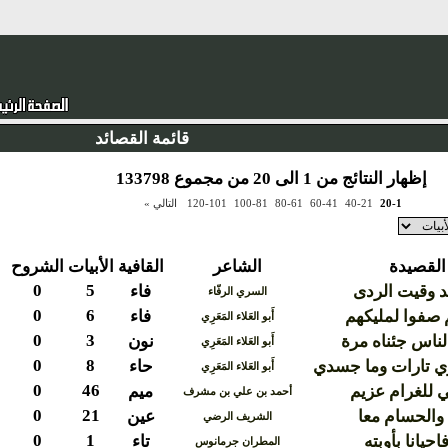
قائمة القصائد
إظهار النتائج من 1 الى 20 من مجموع 133798
20-1
40-21
60-41
80-61
100-81
120-101
التالي »
القصيدة
الشاعر
القافية
الأبيات
الشروح
0
5
هد وقيت الردى
فاء
السري الرفّاء
0
6
 صفوا لمليكهم
فاء
أَبو العَلاء المَعَرِي
0
3
لناس جئناه مرة
نون
أَبو العَلاء المَعَرِي
0
8
 تارات وما جسدي
حاء
أَبو العَلاء المَعَرِي
0
46
ي للغرام عزيم
ميم
أحمد بن علي بن مشرف
0
21
والحسام معا
عين
الشريف الرضي
0
1
حيانا بأوبته
تاء
المطران جرمانوس