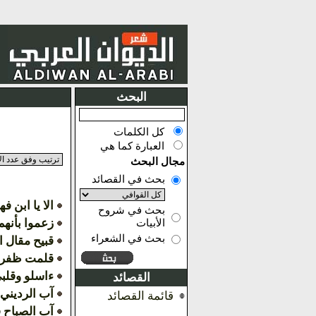
البحث
كل الكلمات
العبارة كما هي
مجال البحث
بحث في القصائد
الا يا ابن ف
بحث في شروح
زعموا بأنهم
الأبيات
بحث في الشعراء
قبيح مقال ا
قلمت ظفري
ءاسلو وقلب
القصائد
آب الرديني 
قائمة القصائد
آب الصباح فا