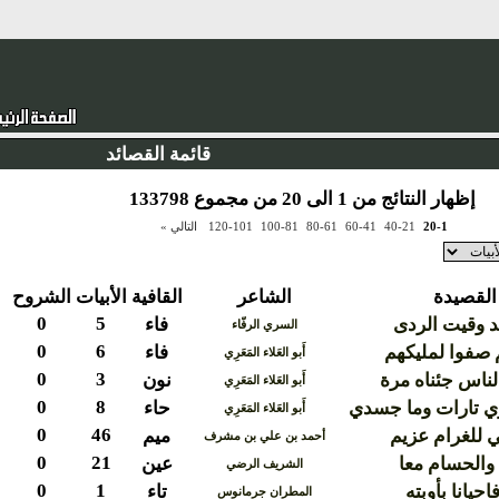
قائمة القصائد
إظهار النتائج من 1 الى 20 من مجموع 133798
20-1
40-21
60-41
80-61
100-81
120-101
التالي »
القصيدة
الشاعر
القافية
الأبيات
الشروح
0
5
هد وقيت الردى
فاء
السري الرفّاء
0
6
 صفوا لمليكهم
فاء
أَبو العَلاء المَعَرِي
0
3
لناس جئناه مرة
نون
أَبو العَلاء المَعَرِي
0
8
 تارات وما جسدي
حاء
أَبو العَلاء المَعَرِي
0
46
ي للغرام عزيم
ميم
أحمد بن علي بن مشرف
0
21
والحسام معا
عين
الشريف الرضي
0
1
حيانا بأوبته
تاء
المطران جرمانوس