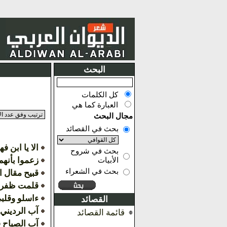
البحث
كل الكلمات
العبارة كما هي
مجال البحث
بحث في القصائد
الا يا ابن ف
بحث في شروح
زعموا بأنهم
الأبيات
بحث في الشعراء
قبيح مقال ا
قلمت ظفري
ءاسلو وقلب
القصائد
آب الرديني 
قائمة القصائد
آب الصباح فا