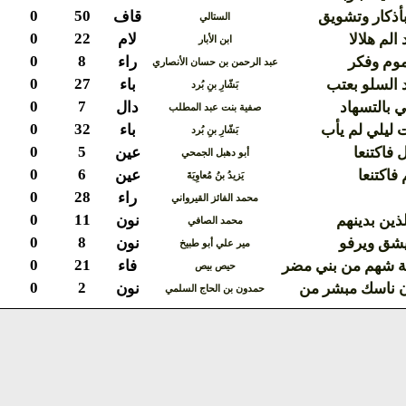
0
50
أذكار وتشويق
قاف
الستالي
0
22
الم هلالا
لام
ابن الأبار
0
8
موم وفكر
راء
عبد الرحمن بن حسان الأنصاري
0
27
 السلو بعتب
باء
بَشّارِ بنِ بُرد
0
7
 بالتسهاد
دال
صفية بنت عبد المطلب
0
32
 ليلي لم يأب
باء
بَشّارِ بنِ بُرد
0
5
 فاكتنعا
عين
أبو دهبل الجمحي
0
6
فاكتنعا
عين
يَزيدُ بنُ مُعاوِيَةَ
0
28
راء
محمد الفائز القيرواني
0
11
لذين بدينهم
نون
محمد الصافي
0
8
يشق ويرفو
نون
مير علي أبو طبيخ
0
21
ة شهم من بني مضر
فاء
حيص بيص
0
2
ن ناسك مبشر من
نون
حمدون بن الحاج السلمي