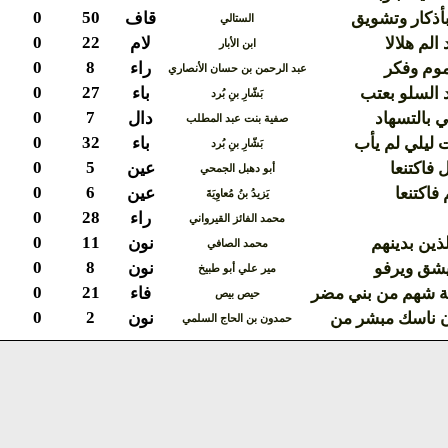
0
50
أذكار وتشويق
قاف
الستالي
0
22
الم هلالا
لام
ابن الأبار
0
8
موم وفكر
راء
عبد الرحمن بن حسان الأنصاري
0
27
 السلو بعتب
باء
بَشّارِ بنِ بُرد
0
7
 بالتسهاد
دال
صفية بنت عبد المطلب
0
32
 ليلي لم يأب
باء
بَشّارِ بنِ بُرد
0
5
 فاكتنعا
عين
أبو دهبل الجمحي
0
6
فاكتنعا
عين
يَزيدُ بنُ مُعاوِيَةَ
0
28
راء
محمد الفائز القيرواني
0
11
لذين بدينهم
نون
محمد الصافي
0
8
يشق ويرفو
نون
مير علي أبو طبيخ
0
21
ة شهم من بني مضر
فاء
حيص بيص
0
2
ن ناسك مبشر من
نون
حمدون بن الحاج السلمي