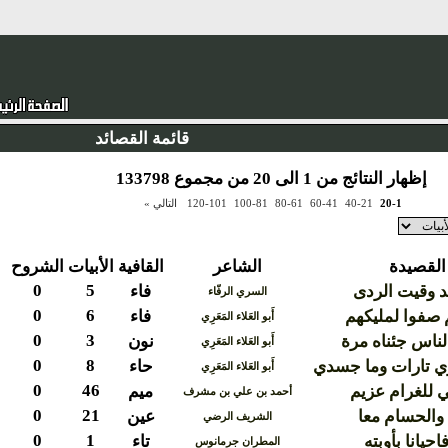
قائمة القصائد
إظهار النتائج من 1 الى 20 من مجموع 133798
20-1
40-21
60-41
80-61
100-81
120-101
التالي »
القصيدة
الشاعر
القافية
الأبيات
الشروح
0
5
هد وقيت الردى
فاء
السري الرفّاء
0
6
 صفوا لمليكهم
فاء
أَبو العَلاء المَعَرِي
0
3
لناس جئناه مرة
نون
أَبو العَلاء المَعَرِي
0
8
 تارات وما جسدي
حاء
أَبو العَلاء المَعَرِي
0
46
ي للغرام عزيم
ميم
أحمد بن علي بن مشرف
0
21
والحسام معا
عين
الشريف الرضي
0
1
حيانا بأوبته
تاء
المطران جرمانوس