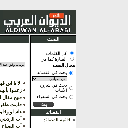
البحث
كل الكلمات
العبارة كما هي
مجال البحث
بحث في القصائد
الا يا ابن ف
بحث في شروح
زعموا بأنهم
الأبيات
بحث في الشعراء
قبيح مقال ا
قلمت ظفري
ءاسلو وقلب
القصائد
آب الرديني 
قائمة القصائد
آب الصباح فا