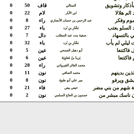
0
50
أذكار وتشويق
قاف
الستالي
0
22
الم هلالا
لام
ابن الأبار
0
8
موم وفكر
راء
عبد الرحمن بن حسان الأنصاري
0
27
 السلو بعتب
باء
بَشّارِ بنِ بُرد
0
7
 بالتسهاد
دال
صفية بنت عبد المطلب
0
32
 ليلي لم يأب
باء
بَشّارِ بنِ بُرد
0
5
 فاكتنعا
عين
أبو دهبل الجمحي
0
6
فاكتنعا
عين
يَزيدُ بنُ مُعاوِيَةَ
0
28
راء
محمد الفائز القيرواني
0
11
لذين بدينهم
نون
محمد الصافي
0
8
يشق ويرفو
نون
مير علي أبو طبيخ
0
21
ة شهم من بني مضر
فاء
حيص بيص
0
2
ن ناسك مبشر من
نون
حمدون بن الحاج السلمي