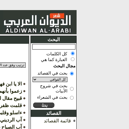
البحث
كل الكلمات
العبارة كما هي
مجال البحث
بحث في القصائد
الا يا ابن ف
بحث في شروح
زعموا بأنهم
الأبيات
بحث في الشعراء
قبيح مقال ا
قلمت ظفري
ءاسلو وقلب
القصائد
آب الرديني 
قائمة القصائد
آب الصباح فا