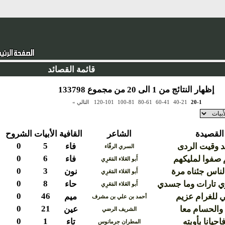
قائمة القصائد
إظهار النتائج من 1 الى 20 من مجموع 133798
20-1
40-21
60-41
80-61
100-81
120-101
التالي »
القصيدة
الشاعر
القافية
الأبيات
الشروح
0
5
هد وقيت الردى
فاء
السري الرفّاء
0
6
 صفوا لمليكهم
فاء
أَبو العَلاء المَعَرِي
0
3
لناس جئناه مرة
نون
أَبو العَلاء المَعَرِي
0
8
 تارات وما جسدي
حاء
أَبو العَلاء المَعَرِي
0
46
ي للغرام عزيم
ميم
أحمد بن علي بن مشرف
0
21
والحسام معا
عين
الشريف الرضي
0
1
حيانا بأوبته
تاء
المطران جرمانوس