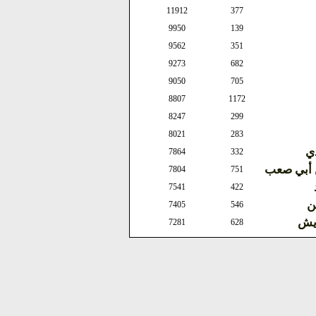
11912
377
9950
139
9562
351
9273
682
9050
705
8807
1172
8247
299
8021
283
ذي
7864
332
ن أبي صعب
7804
751
7541
422
ن
7405
546
ويش
7281
628