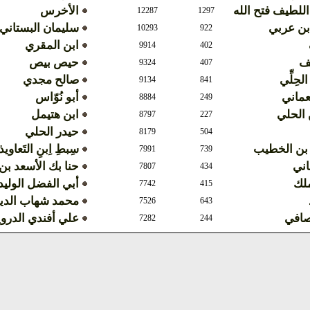
اللطيف فتح الله
الأخرس
12287
1297
بن عربي
سليمان البستاني
10293
922
ابن المقري
9914
402
ف
حيص بيص
9324
407
الحِلِّي
صالح مجدي
9134
841
عماني
أبو نُوّاس
8884
249
الحلي
ابن هتيمل
8797
227
حيدر الحلي
8179
504
 بن الخطيب
سِبطِ اِبنِ التَعاوي
7991
739
اني
حنا بك الأسعد ب
7807
434
ملك
أبي الفضل الوليد
7742
415
محمد شهاب الدي
7526
643
صافي
علي أفندي الدر
7282
244