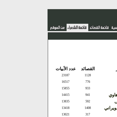
القصائد
عدد الأبيات
23187
1128
16517
776
15855
933
هاوي
14415
941
ى
13835
592
يراني
13418
1408
13021
317