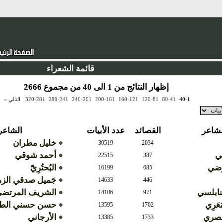
قائمة الشعراء
إظهار النتائج من 1 الى 40 من مجموع 2666
40-1
80-41
120-81
160-121
200-161
240-201
280-241
320-281
التالي »
لشاعر
القصائد
عدد الأبيات
الشاعر
خليل مطران
30519
2034
مي
أحمد شوقي
22515
387
رضي
البُحتُرِيّ
16199
685
جَميل صدقي الز
14633
446
لنابلسي
الشريف المرتض
14106
971
َعَرِي
حسن حسني الطو
13595
1702
لمصري
الأرجاني
13385
1733