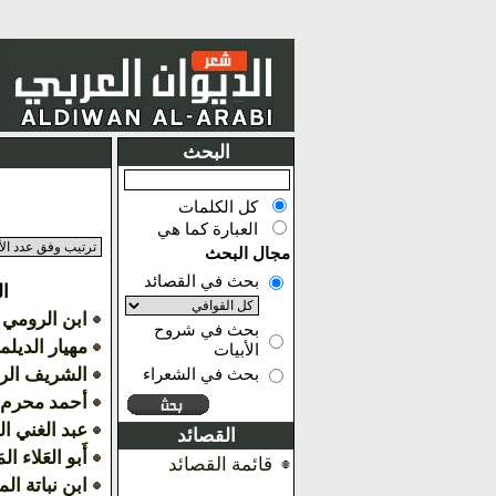
البحث
كل الكلمات
العبارة كما هي
مجال البحث
بحث في القصائد
ا
ابن الرومي
بحث في شروح
مهيار الديل
الأبيات
الشريف ال
بحث في الشعراء
أحمد محرم
عبد الغني ا
القصائد
أَبو العَلاء الم
قائمة القصائد
ابن نباتة ا