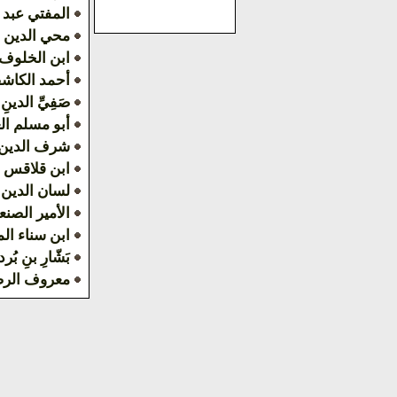
المفتي عبد 
محي الدين 
ابن الخلوف
أحمد الكاش
صَفِيِّ الدينِ 
أبو مسلم ال
شرف الدين 
ابن قلاقس
لسان الدين
الأمير الصنع
ابن سناء ال
بَشّارِ بنِ بُرد
معروف الر