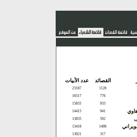
القصائد
عدد الأبيات
23187
1128
16517
776
15855
933
هاوي
14415
941
ى
13835
592
يراني
13418
1408
13021
317