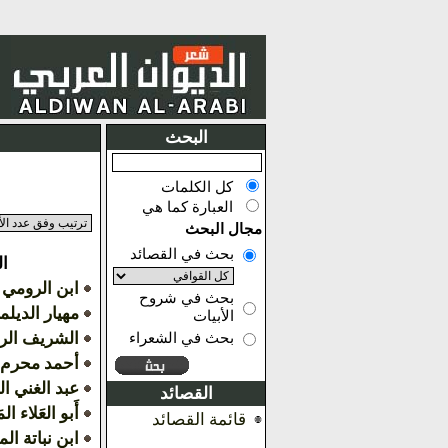
البحث
كل الكلمات
العبارة كما هي
مجال البحث
بحث في القصائد
ا
ابن الرومي
بحث في شروح
مهيار الديل
الأبيات
الشريف ال
بحث في الشعراء
أحمد محرم
عبد الغني ا
القصائد
أَبو العَلاء الم
قائمة القصائد
ابن نباتة ا