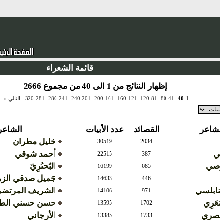
قائمة الشعراء
إظهار النتائج من 1 الى 40 من مجموع 2666
40-1
80-41
120-81
160-121
200-161
240-201
280-241
320-281
التالي »
لشاعر
القصائد
عدد الأبيات
الشاعر
خليل مطران
30519
2034
مي
أحمد شوقي
22515
387
رضي
البُحتُرِيّ
16199
685
جَميل صدقي الز
14633
446
لنابلسي
الشريف المرتض
14106
971
َعَرِي
حسن حسني الطو
13595
1702
لمصري
الأرجاني
13385
1733