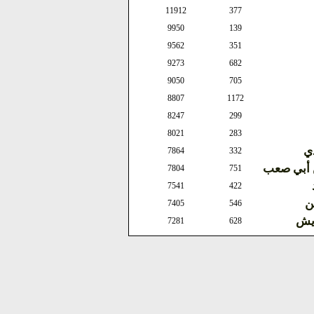
11912
377
9950
139
9562
351
9273
682
9050
705
8807
1172
8247
299
8021
283
ذي
7864
332
ن أبي صعب
7804
751
7541
422
ن
7405
546
ويش
7281
628