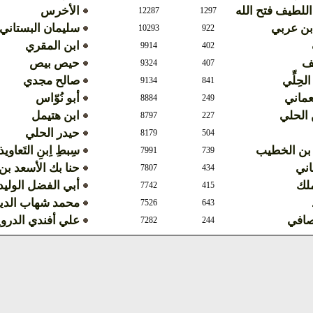
اللطيف فتح الله
الأخرس
12287
1297
بن عربي
سليمان البستاني
10293
922
ابن المقري
9914
402
ف
حيص بيص
9324
407
الحِلِّي
صالح مجدي
9134
841
عماني
أبو نُوّاس
8884
249
الحلي
ابن هتيمل
8797
227
حيدر الحلي
8179
504
 بن الخطيب
سِبطِ اِبنِ التَعاوي
7991
739
اني
حنا بك الأسعد ب
7807
434
ملك
أبي الفضل الوليد
7742
415
محمد شهاب الدي
7526
643
صافي
علي أفندي الدر
7282
244