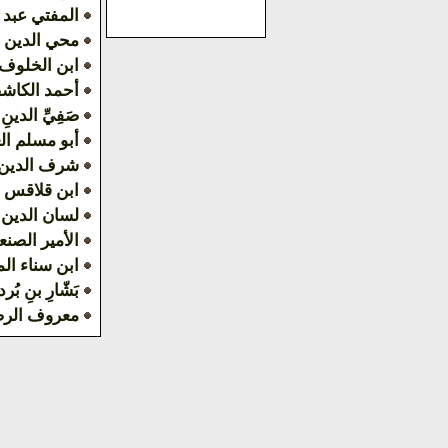
المفتي عبد 
محي الدين 
ابن الخلوف
أحمد الكاش
صَفِيِّ الدينِ 
أبو مسلم ال
شرف الدين 
ابن قلاقس
لسان الدين
الأمير الصنع
ابن سناء ال
بَشّارِ بنِ بُرد
معروف الر